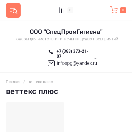
0
0
ООО "СпецПромГигиена"
товары для чистоты и гигиены пищевых предприятий
+7 (383) 373-21-
07
infospg@yandex.ru
Главная
/
веттекс плюс
веттекс плюс