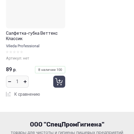
Салфетка-губка Веттекс
Классик
Vileda Professional
Артикул:
нет
89
р.
В наличии
100
К сравнению
ООО "СпецПромГигиена"
товары для чистоты и гигиены пищевых предприятий