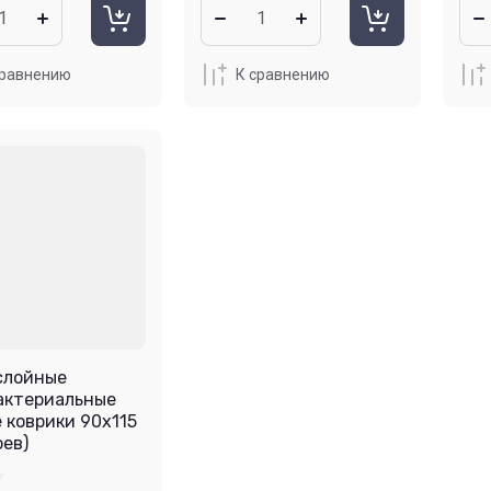
сравнению
К сравнению
слойные
актериальные
 коврики 90х115
оев)