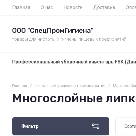
Главная
О нас
Новости
Доставка
Опл
ООО "СпецПромГигиена"
товары для чистоты и гигиены пищевых предприятий
Профессиональный уборочный инвентарь FBK (Дан
Главная
/
Напольные грязезащитные покрытия
/
Многослойн
Многослойные липк
Фильтр
Сорт