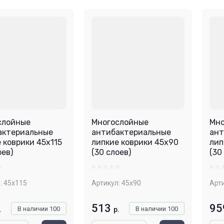
Цена - убывание
Цена - возрастание
Название - Я-А
Название - А-Я
слойные
Многослойные
Мно
актериальные
антибактериальные
ант
 коврики 45х115
липкие коврики 45х90
лип
оев)
(30 слоев)
(30
:
45х115
Артикул:
45х90
Арти
513
95
В наличии
100
В наличии
100
.
р.