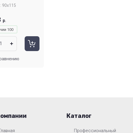
:
90х115
8
р.
ичии
100
сравнению
компании
Каталог
Главная
Профессиональный