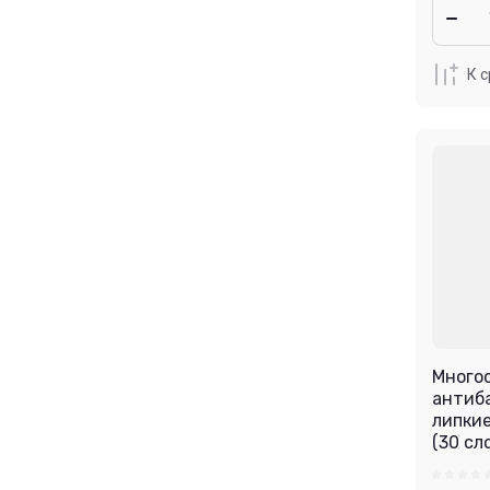
К 
Много
антиб
липкие
(30 сл