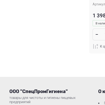
Артикул
1 39
В нал
К 
ООО "СпецПромГигиена"
О 
товары для чистоты и гигиены пищевых
предприятий