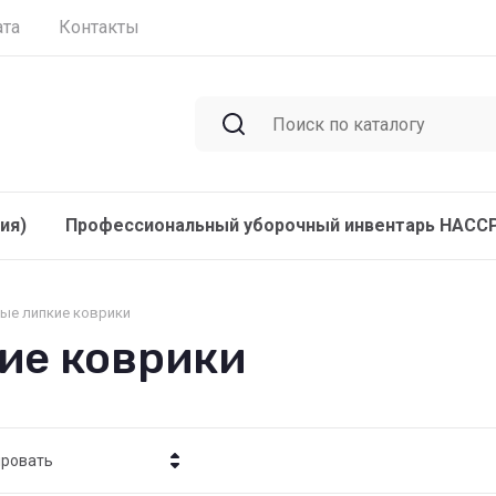
ата
Контакты
ия)
Профессиональный уборочный инвентарь HACC
ые липкие коврики
ие коврики
ировать