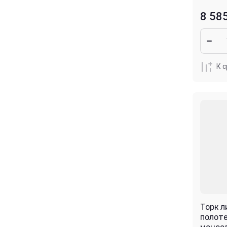
8 58
К 
Торк 
полоте