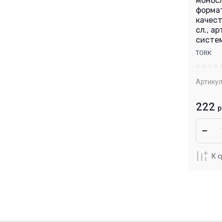
монос
формат
качест
сл., ар
систе
TORK
Артикул
222
р
К 