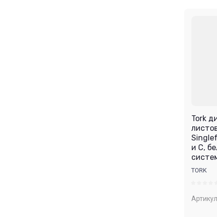
Tork д
листо
Single
и С, б
систе
TORK
Артикул