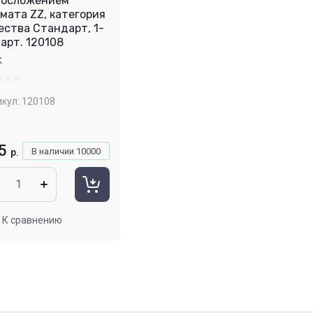
носложением
мата ZZ, категория
ества Стандарт, 1-
, арт. 120108
K
кул:
120108
5
В наличии
10000
р.
К сравнению