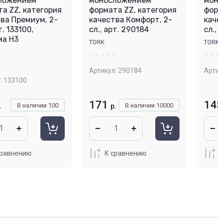
ложением
моносложением
мо
а ZZ, категория
формата ZZ, категория
фор
ва Премиум, 2-
качества Комфорт, 2-
кач
т. 133100,
сл., арт. 290184
сл.
ма Н3
TORK
TOR
Артикул:
290184
Арти
:
133100
171
14
В наличии
100
В наличии
10000
.
р.
сравнению
К сравнению