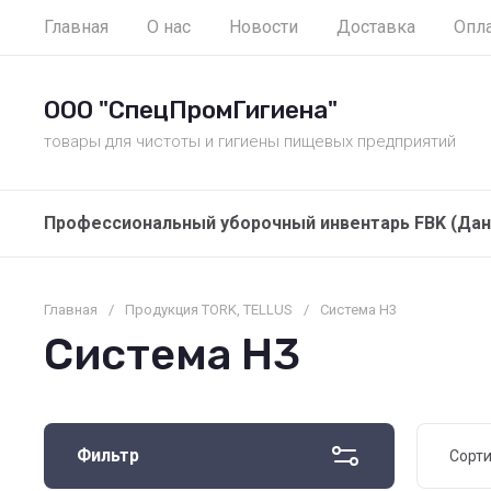
Главная
О нас
Новости
Доставка
Опл
ООО "СпецПромГигиена"
товары для чистоты и гигиены пищевых предприятий
Профессиональный уборочный инвентарь FBK (Дан
Главная
/
Продукция TORK, TELLUS
/
Система H3
Система H3
Фильтр
Сорт