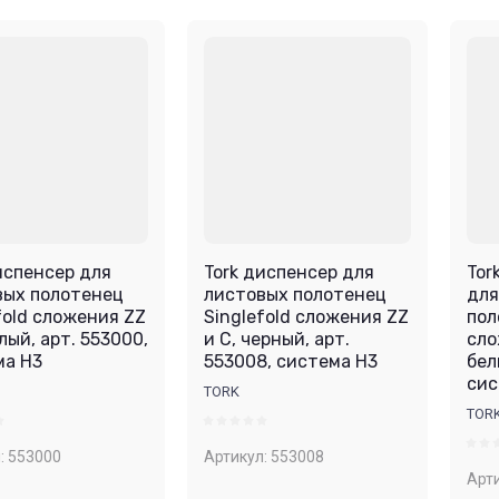
Цена - убывание
Цена - возрастание
Название - Я-А
Название - А-Я
испенсер для
Tork диспенсер для
Tor
вых полотенец
листовых полотенец
для
fold сложения ZZ
Singlefold сложения ZZ
пол
елый, арт. 553000,
и С, черный, арт.
сло
ма H3
553008, система H3
бел
сис
TORK
TOR
:
553000
Артикул:
553008
Арти