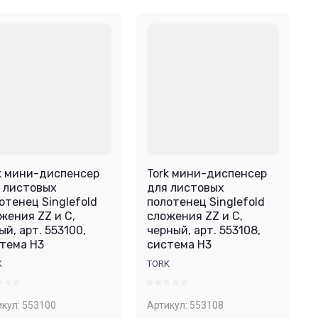
k мини-диспенсер
Tork мини-диспенсер
 листовых
для листовых
отенец Singlefold
полотенец Singlefold
жения ZZ и С,
сложения ZZ и С,
ый, арт. 553100,
черный, арт. 553108,
тема H3
система H3
K
TORK
кул:
553100
Артикул:
553108