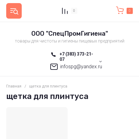
0
0
ООО "СпецПромГигиена"
товары для чистоты и гигиены пищевых предприятий
+7 (383) 373-21-
07
infospg@yandex.ru
Главная
/
щетка для плинтуса
щетка для плинтуса