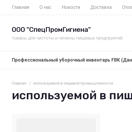
Главная
О нас
Новости
Доставка
Опл
ООО "СпецПромГигиена"
товары для чистоты и гигиены пищевых предприятий
Профессиональный уборочный инвентарь FBK (Дан
Главная
/
используемой в пищевой промышленности
используемой в пи