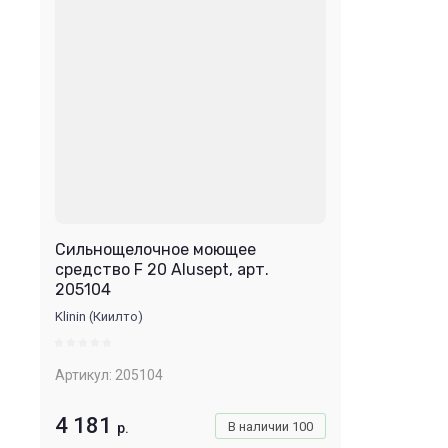
Сильнощелочное моющее
средство F 20 Alusept, арт.
205104
Klinin (Киилто)
Артикул:
205104
4 181
В наличии
100
р.