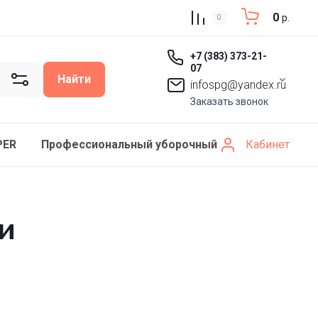
0
р.
0
+7 (383) 373-21-
07
Найти
infospg@yandex.ru
Заказать звонок
Кабинет
PER
Профессиональный уборочный инвентарь SCHAV
и