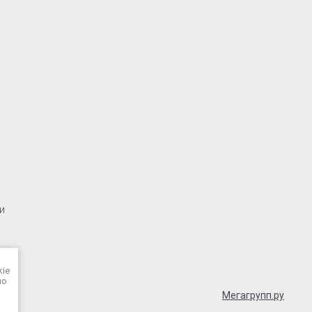
и
kie
но
Мегагрупп.ру