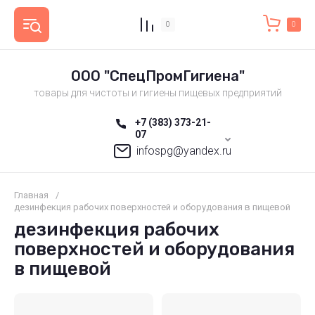
0
0
ООО "СпецПромГигиена"
товары для чистоты и гигиены пищевых предприятий
+7 (383) 373-21-
07
infospg@yandex.ru
Главная
/
дезинфекция рабочих поверхностей и оборудования в пищевой
дезинфекция рабочих
поверхностей и оборудования
в пищевой