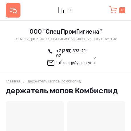
0
0
ООО "СпецПромГигиена"
товары для чистоты и гигиены пищевых предприятий
+7 (383) 373-21-
07
infospg@yandex.ru
Главная
/
держатель мопов Комбиспид
держатель мопов Комбиспид