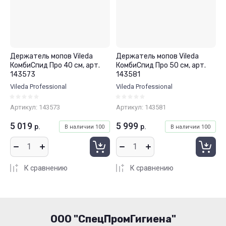
Держатель мопов Vileda
Держатель мопов Vileda
КомбиСпид Про 40 см, арт.
КомбиСпид Про 50 см, арт.
143573
143581
Vileda Professional
Vileda Professional
Артикул:
143573
Артикул:
143581
5 019
5 999
р.
р.
В наличии
100
В наличии
100
К сравнению
К сравнению
ООО "СпецПромГигиена"