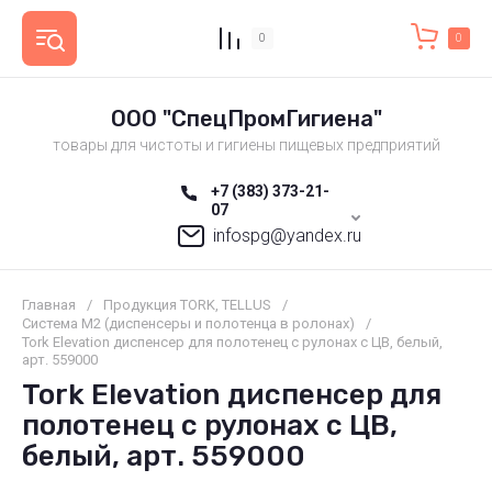
0
0
ООО "СпецПромГигиена"
товары для чистоты и гигиены пищевых предприятий
+7 (383) 373-21-
07
infospg@yandex.ru
Главная
/
Продукция TORK, TELLUS
/
Система М2 (диспенсеры и полотенца в ролонах)
/
Tork Elevation диспенсер для полотенец с рулонах с ЦВ, белый,
арт. 559000
Tork Elevation диспенсер для
полотенец с рулонах с ЦВ,
белый, арт. 559000