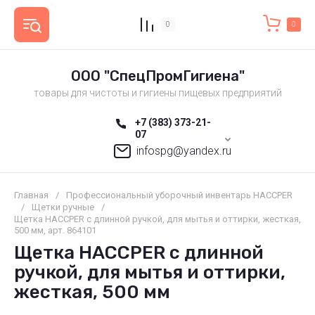
0
0
ООО "СпецПромГигиена"
товары для чистоты и гигиены пищевых предприятий
+7 (383) 373-21-
07
infospg@yandex.ru
Главная
/
Профессиональный уборочный инвентарь HACCPER
/
Щетки ручные
/
Щетка HACCPER с длинной ручкой, для мытья и оттирки, жесткая,
500 мм, арт. 864101
Щетка HACCPER с длинной
ручкой, для мытья и оттирки,
жесткая, 500 мм