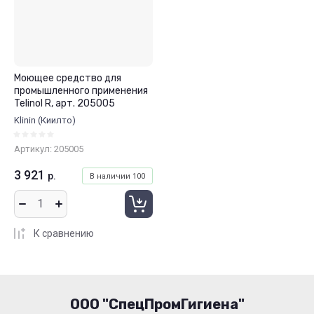
Моющее средство для
промышленного применения
Telinol R, арт. 205005
Klinin (Киилто)
Артикул:
205005
3 921
р.
В наличии
100
К сравнению
ООО "СпецПромГигиена"