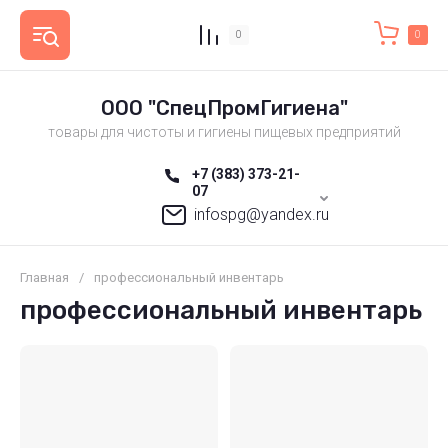
0
0
ООО "СпецПромГигиена"
товары для чистоты и гигиены пищевых предприятий
+7 (383) 373-21-
07
infospg@yandex.ru
Главная
/
профессиональный инвентарь
профессиональный инвентарь