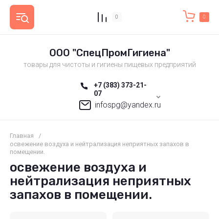
0
0
ООО "СпецПромГигиена"
товары для чистоты и гигиены пищевых предприятий
+7 (383) 373-21-
07
infospg@yandex.ru
Главная
/
освежение воздуха и нейтрализация неприятных запахов в
помещении.
освежение воздуха и
нейтрализация неприятных
запахов в помещении.