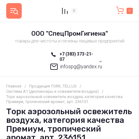
0
0
ООО "СпецПромГигиена"
товары для чистоты и гигиены пищевых предприятий
+7 (383) 373-21-
07
infospg@yandex.ru
Главная
/
Продукция TORK, TELLUS
/
Система А1 (диспенсеры и освежители воздуха)
/
Торк аэрозольный освежитель воздуха, категория качества
Премиум, тропический аромат, арт. 236151
Торк аэрозольный освежитель
воздуха, категория качества
Премиум, тропический
аромат, арт. 236151