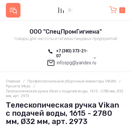
0
0
ООО "СпецПромГигиена"
товары для чистоты и гигиены пищевых предприятий
+7 (383) 373-21-
07
infospg@yandex.ru
Главная
/
Профессиональный уборочный инвентарь VIKAN
/
Рукояти Vikan
/
Телескопическая ручка Vikan с подачей воды, 1615 - 2780 мм, Ø32
мм, арт. 2973
Телескопическая ручка Vikan
с подачей воды, 1615 - 2780
мм, Ø32 мм, арт. 2973