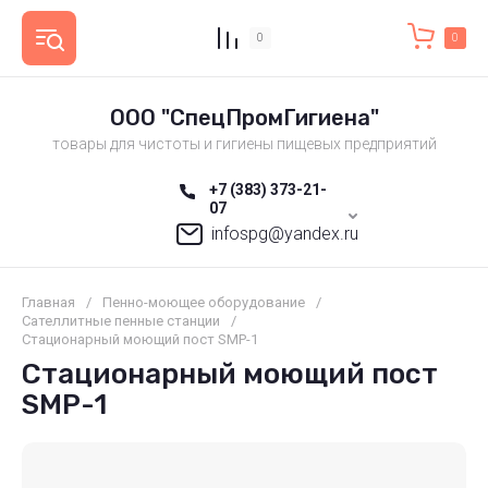
0
0
ООО "СпецПромГигиена"
товары для чистоты и гигиены пищевых предприятий
+7 (383) 373-21-
07
infospg@yandex.ru
Главная
/
Пенно-моющее оборудование
/
Сателлитные пенные станции
/
Стационарный моющий пост SMP-1
Стационарный моющий пост
SMP-1