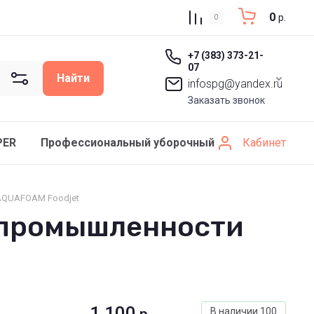
0
р.
0
+7 (383) 373-21-
07
Найти
infospg@yandex.ru
Заказать звонок
Кабинет
PER
Профессиональный уборочный инвентарь SCHAV
 AQUAFOAM Foodjet
 промышленности
1 100
В наличии
100