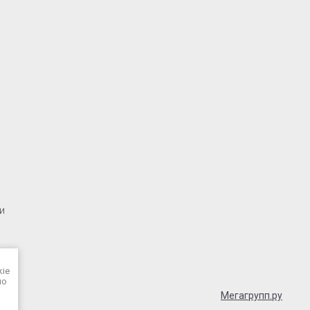
и
kie
но
Мегагрупп.ру