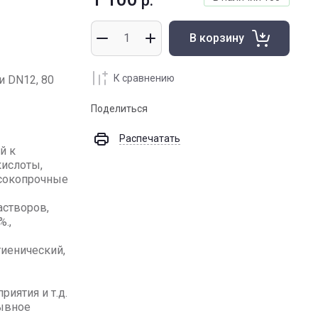
р.
В корзину
К сравнению
 DN12, 80
Поделиться
Распечатать
й к
кислоты,
ысокопрочные
астворов,
.,
гиенический,
иятия и т.д.
рывное