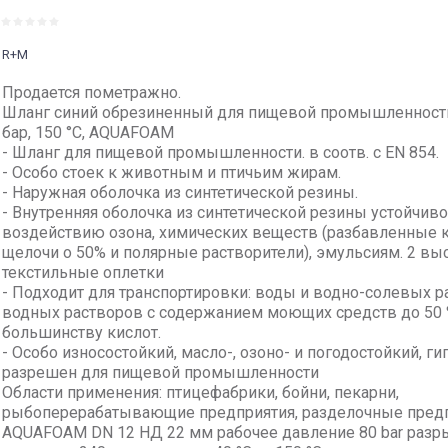
R+M
Продается пометражно.
Шланг синий обрезиненный для пищевой промышленности
бар, 150 °C, AQUAFOAM
- Шланг для пищевой промышленности. в соотв. с EN 854.
- Особо стоек к животным и птичьим жирам.
- Наружная оболочка из синтетической резины.
- Внутренняя оболочка из синтетической резины устойчиво
воздействию озона, химических веществ (разбавленные 
щелочи о 50% и полярные растворители), эмульсиям. 2 в
текстильные оплетки
- Подходит для транспортировки: воды и водно-солевых р
водных растворов с содержанием моющих средств до 50 %
большинству кислот.
- Особо износостойкий, масло-, озоно- и погодостойкий, ги
разрешен для пищевой промышленности
Области применения: птицефабрики, бойни, пекарни,
рыбоперерабатывающие предприятия, разделочные предпр
AQUAFOAM DN 12 НД 22 мм рабочее давление 80 bar раз