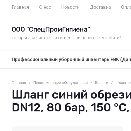
Главная
О нас
Новости
Доставка
Опл
ООО "СпецПромГигиена"
товары для чистоты и гигиены пищевых предприятий
Профессиональный уборочный инвентарь FBK (Дан
Главная
/
Пенно-моющее оборудование
/
Шланги
/
Шланг с
Шланг синий обрез
DN12, 80 бар, 150 °