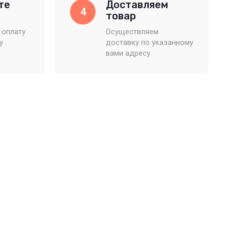
те
Доставляем
4
товар
 оплату
Осуществляем
у
доставку по указанному
вами адресу