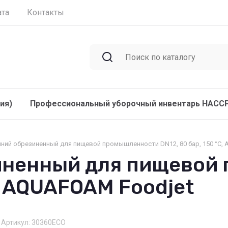
ата
Контакты
ия)
Профессиональный уборочный инвентарь HACC
иний обрезиненный для пищевой промышленности DN12, 80 бар, 150 °C,
иненный для пищевой
C, AQUAFOAM Foodjet
Артикул:
30360ECO