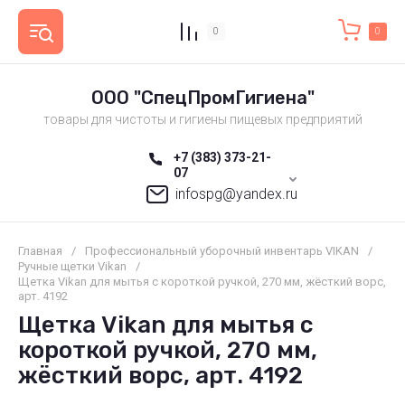
0
0
ООО "СпецПромГигиена"
товары для чистоты и гигиены пищевых предприятий
+7 (383) 373-21-
07
infospg@yandex.ru
Главная
/
Профессиональный уборочный инвентарь VIKAN
/
Ручные щетки Vikan
/
Щетка Vikan для мытья с короткой ручкой, 270 мм, жёсткий ворс,
арт. 4192
Щетка Vikan для мытья с
короткой ручкой, 270 мм,
жёсткий ворс, арт. 4192