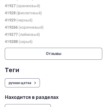
41927
(оранжевый)
41928
(фиолетовый)
41929
(черный)
419266
(коричневый)
41927
7
(лаймовый)
419288
(серый)
Отзывы
теги
ручная щетка
Находится в разделах