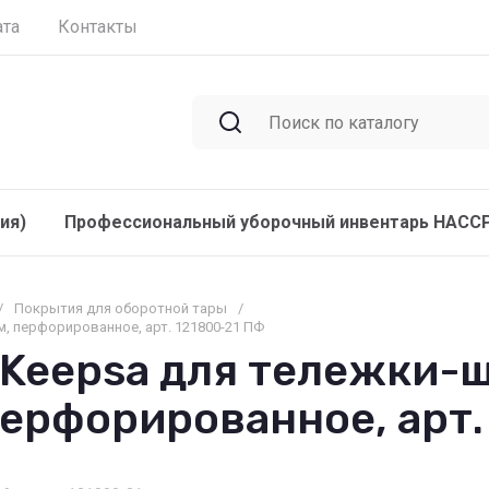
ата
Контакты
ия)
Профессиональный уборочный инвентарь HACC
/
Покрытия для оборотной тары
/
, перфорированное, арт. 121800-21 ПФ
Keepsa для тележки-
ерфорированное, арт.