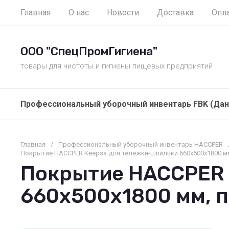
Главная
О нас
Новости
Доставка
Опл
ООО "СпецПромГигиена"
товары для чистоты и гигиены пищевых предприятий
Профессиональный уборочный инвентарь FBK (Дан
Главная
/
Профессиональный уборочный инвентарь HACCPER
Покрытие HACCPER Keepsa для тележки-шпильки 660х500х1800 мм
Покрытие HACCPER 
660х500х1800 мм, п