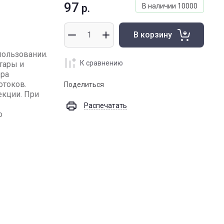
97
р.
В наличии
10000
В корзину
пользовании.
К сравнению
тары и
ера
отоков.
Поделиться
екции. При
Распечатать
о