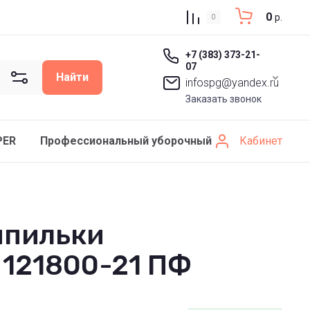
0
р.
0
+7 (383) 373-21-
07
Найти
infospg@yandex.ru
Заказать звонок
Кабинет
PER
Профессиональный уборочный инвентарь SCHAV
шпильки
 121800-21 ПФ