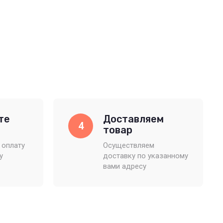
те
Доставляем
4
товар
 оплату
Осуществляем
у
доставку по указанному
вами адресу