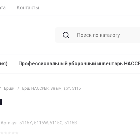
ата
Контакты
ия)
Профессиональный уборочный инвентарь HACC
/
Ерши
/
Ерш HACCPER, 38 мм, арт. 5115
м
Артикул:
5115Y; 5115W; 5115G; 5115B