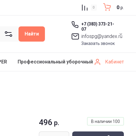
0
р.
0
+7 (383) 373-21-
07
Найти
infospg@yandex.ru
Заказать звонок
Кабинет
PER
Профессиональный уборочный инвентарь SCHAV
496
р.
В наличии
100