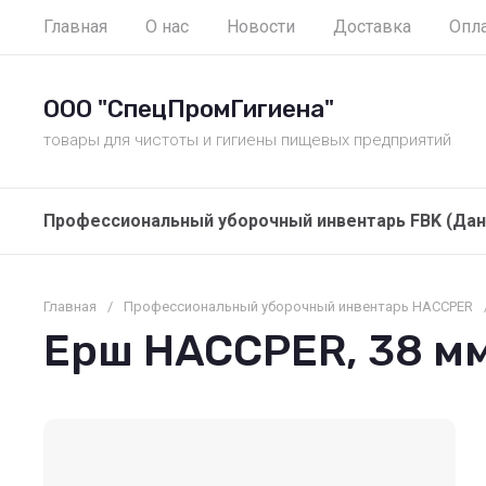
Главная
О нас
Новости
Доставка
Опл
ООО "СпецПромГигиена"
товары для чистоты и гигиены пищевых предприятий
Профессиональный уборочный инвентарь FBK (Дан
Главная
/
Профессиональный уборочный инвентарь HACCPER
Ерш HACCPER, 38 м