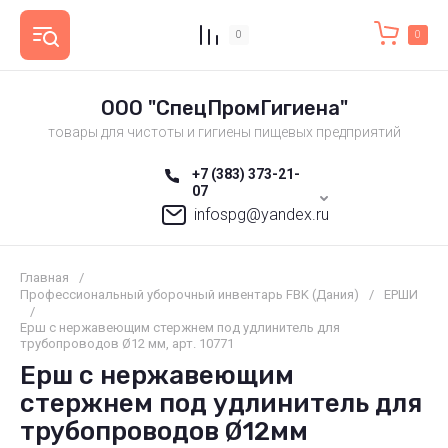
0
0
ООО "СпецПромГигиена"
товары для чистоты и гигиены пищевых предприятий
+7 (383) 373-21-
07
infospg@yandex.ru
Главная
/
Профессиональный уборочный инвентарь FBK (Дания)
/
ЕРШИ
/
Ерш с нержавеющим стержнем под удлинитель для
трубопроводов Ø12 мм, арт. 10771
Ерш с нержавеющим
стержнем под удлинитель для
трубопроводов Ø12мм